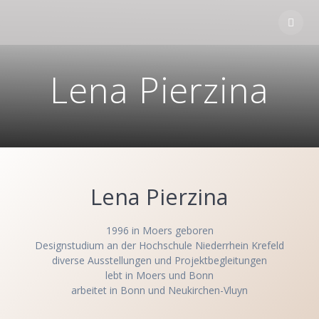
Skip
to
content
Lena Pierzina
Lena Pierzina
1996 in Moers geboren
Designstudium an der Hochschule Niederrhein Krefeld
diverse Ausstellungen und Projektbegleitungen
lebt in Moers und Bonn
arbeitet in Bonn und Neukirchen-Vluyn