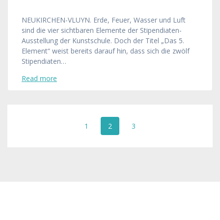
NEUKIRCHEN-VLUYN. Erde, Feuer, Wasser und Luft
sind die vier sichtbaren Elemente der Stipendiaten-
Ausstellung der Kunstschule. Doch der Titel „Das 5.
Element“ weist bereits darauf hin, dass sich die zwölf
Stipendiaten…
Read more
Posts
Page
Page
Page
1
2
3
navigation